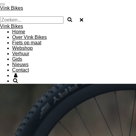
Ga
Vink Bikes
direct
naar
de
Vink Bikes
hoofdinhoud
Home
Over Vink Bikes
Fiets op maat
Webshop
Verhuur
Gids
Nieuws
Contact