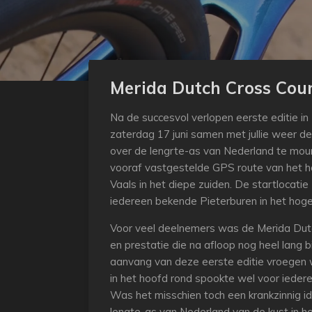
Merida Dutch Cross Coun
Na de succesvol verlopen eerste editie in 
zaterdag 17 juni samen met jullie weer de
over de lengrte-as van Nederland te mou
vooraf vastgestelde GPS route van het h
Vaals in het diepe zuiden. De startlocatie 
iedereen bekende Pieterburen in het hog
Voor veel deelnemers was de Merida Dutc
en prestatie die na afloop nog heel lang 
aanvang van deze eerste editie vroegen w
in het hoofd rond spookte wel voor ieder
Was het misschien toch een krankzinnig id
lengte-as van Nederland van de kust in het