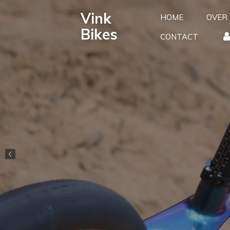
Ga
Vink
HOME
OVER 
direct
Bikes
naar
CONTACT
de
hoofdinhoud