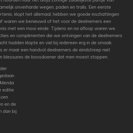
amelijk onverharde wegen, paden en trails. Een eerste
rtenis, klopt het allemaal, hebben we goede inschattingen
oraf waren we benieuwd of het voor de deelnemers een
enis met een mooi einde. Tijdens en na afloop waren we
reacties en complimenten die we ontvingen van de deelnemers
ht hadden klopte en viel bij iedereen erg in de smaak.
rs er maar een handvol deelnemers de eindstreep niet
ren blessures de boosdoener dat men moest stoppen.
rder
pgedaan
Merida
 editie
ozen
en en de
n dan bij