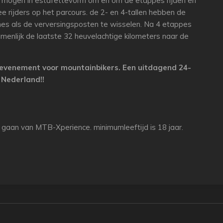
len mogen in estafettevorm om en om de etappes rijden en
e rijders op het parcours. de 2- en 4-tallen hebben de
nes als de verversingsposten te wisselen. Na 4 etappes
menlijk de laatste 32 heuvelachtige kilometers naar de
 evenement voor mountainbikers. Een uitdagend 24-
 Nederland!!
e gaan van MTB-Xperience. minimumleeftijd is 18 jaar.