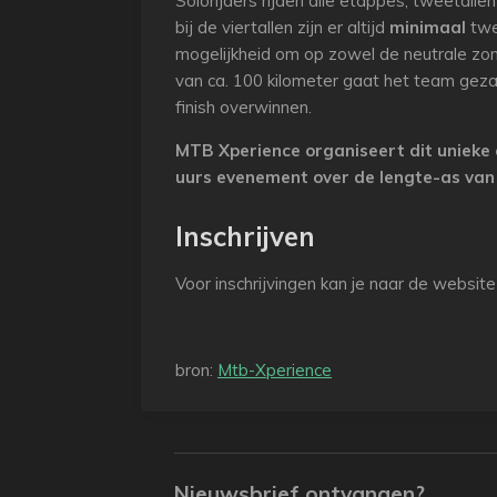
Solorijders rijden alle etappes, tweetal
bij de viertallen zijn er altijd
minimaal
twe
mogelijkheid om op zowel de neutrale zo
van ca. 100 kilometer gaat het team geza
finish overwinnen.
MTB Xperience organiseert dit unieke
uurs evenement over de lengte-as van
Inschrijven
Voor inschrijvingen kan je naar de websit
bron:
Mtb-Xperience
Nieuwsbrief ontvangen?