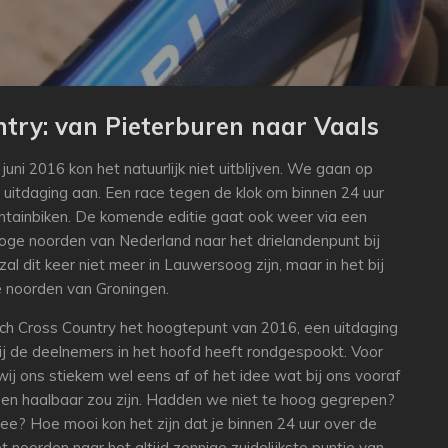
try: van Pieterburen naar Vaals
juni 2016 kon het natuurlijk niet uitblijven. We gaan op
 uitdaging aan. Een race tegen de klok om binnen 24 uur
ntainbiken. De komende editie gaat ook weer via een
oge noorden van Nederland naar het drielandenpunt bij
zal dit keer niet meer in Lauwersoog zijn, maar in het bij
e noorden van Groningen.
h Cross Country het hoogtepunt van 2016, een uitdaging
bij de deelnemers in het hoofd heeft rondgespookt. Voor
ij ons stiekem wel eens af of het idee wat bij ons vooraf
een haalbaar zou zijn. Hadden we niet te hoog gegrepen?
ee? Hoe mooi kon het zijn dat je binnen 24 uur over de
 noorden naar het altijd zonnige zuidelijkste puntje van