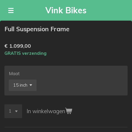
Ga
Vink Bikes
direct
naar
de
Full Suspension Frame
hoofdinhoud
€ 1.099,00
GRATIS verzending
Maat
In winkelwagen