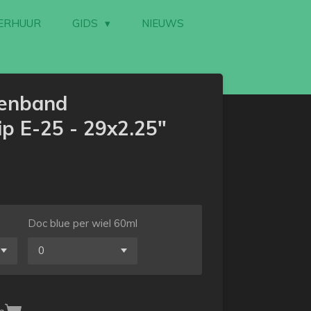
ERHUUR
GIDS
NIEUWS
tenband
p E-25 - 29x2.25"
Doc blue per wiel 60ml