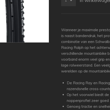
In winkelwage
Wanneer je maximale prestat
is naast bandendruk, het pro
combinatie van een Schwalb
Racing Ralph op het achterwi
verschillende mountainbike 
voorband enorm veel grip e
lage rolweerstand. Een vee
werelden op de mountainbik
De Racing Ray en Racing 
razendsnelle cross-country
Op het voorwiel biedt de
noppenprofiel zeer goed 
Genoeg tractie en snelhe