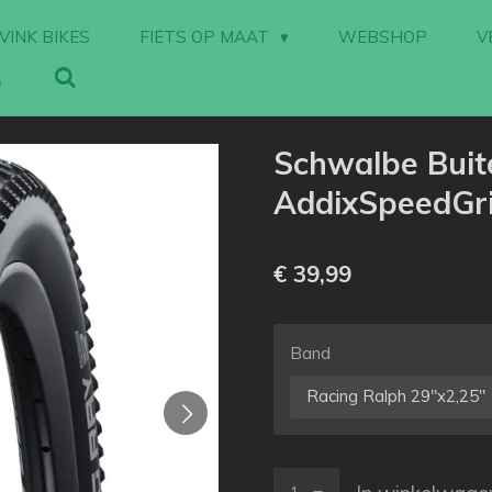
VINK BIKES
FIETS OP MAAT
WEBSHOP
V
Schwalbe Bui
AddixSpeedGri
€ 39,99
Band