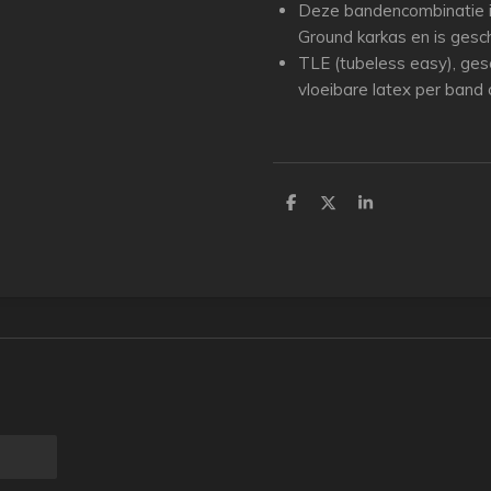
Deze bandencombinatie i
Ground karkas en is gesch
TLE (tubeless easy), gesc
vloeibare latex per band
D
D
S
e
e
h
l
e
a
e
l
r
n
e