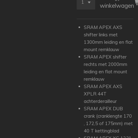
winkelwagen
SRAM APEX AXS
shifter links met
1300mm leiding en flat
mount remklauw
SRAM APEX shifter
rechts met 2000mm
leiding en flat mount
remklauw
SRAM APEX AXS
XPLR 44T
achterderailleur
SRAM APEX DUB
crank (cranklengte 170
, 172,5 of 175mm)
met
40 T kettingblad