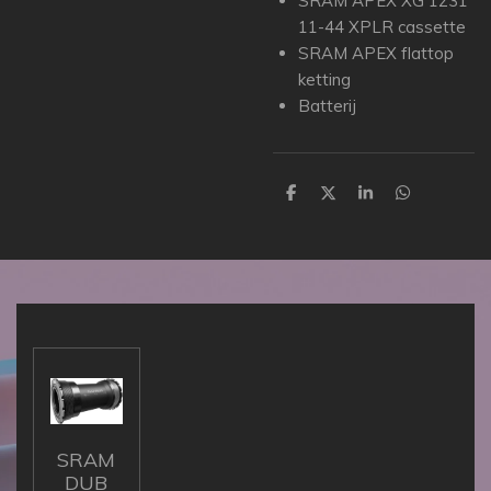
SRAM APEX XG 1231
11-44 XPLR cassette
SRAM APEX flattop
ketting
Batterij
D
D
S
D
e
e
h
e
l
e
a
l
e
l
r
e
n
e
n
SRAM
DUB