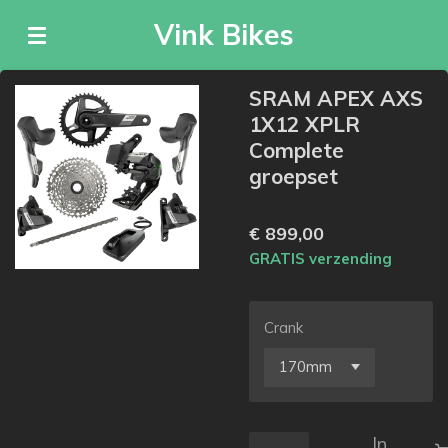
Ga
Vink Bikes
direct
naar
de
SRAM APEX AXS
hoofdinhoud
1X12 XPLR
Complete
groepset
€ 899,00
GRATIS verzending
Crank
In