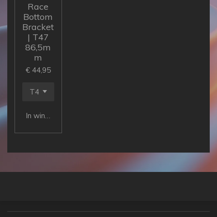
Race
Bottom
Bracket
| T47
86,5m
m
€ 44,95
In winkelwagen