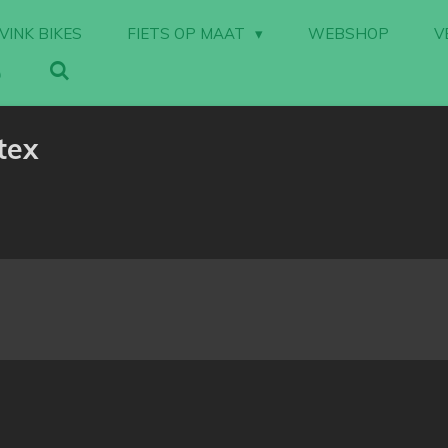
VINK BIKES
FIETS OP MAAT
WEBSHOP
V
tex