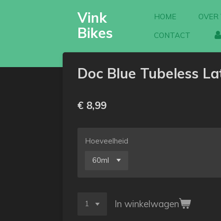
Ga
Vink
HOME
OVER 
direct
Bikes
naar
CONTACT
de
hoofdinhoud
Doc Blue Tubeless La
€ 8,99
Hoeveelheid
In winkelwagen