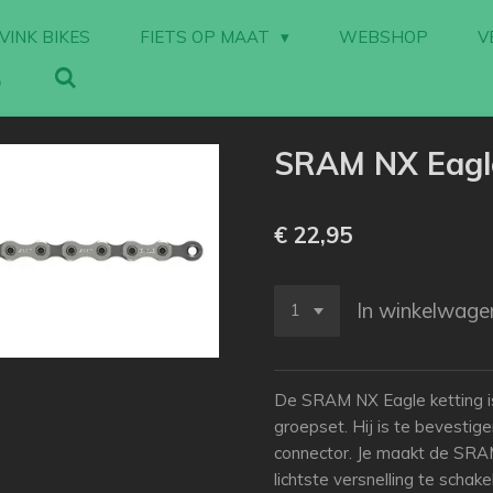
VINK BIKES
FIETS OP MAAT
WEBSHOP
V
SRAM NX Eagle
€ 22,95
In winkelwage
De SRAM NX Eagle ketting i
groepset. Hij is te bevest
connector. Je maakt de SRAM
lichtste versnelling te schake