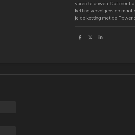
voren te duwen. Dat moet de
ketting vervolgens op maat 
je de ketting met de Powerl
D
D
S
e
e
h
l
e
a
e
l
r
n
e