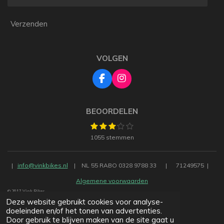
Verzenden
VOLGEN
F
I
a
n
c
s
e
t
BEOORDELEN
b
a
1
2
3
4
5
S
o
g
R
s
s
s
s
s
t
o
r
a
1055 stemmen
t
t
t
t
t
e
k
a
t
m
e
e
e
e
e
m
i
m
r
r
r
r
r
e
n
r
r
r
r
|
info@vinkbikes.nl
|
NL 55 RABO 0328 9788 33
|
71249575 |
n
e
e
e
e
g
n
n
n
n
Algemene voorwaarden
:
© 2017 Vink Bikes
3
Deze website gebruikt cookies voor analyse-
.
doeleinden en/of het tonen van advertenties.
2
Door gebruik te blijven maken van de site gaat u
2