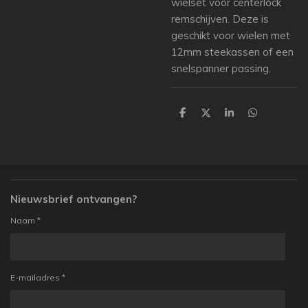
wielset voor centerlock
remschijven. Deze is
geschikt voor wielen met
12mm steekassen of een
snelspanner passing.
D
D
S
D
e
e
h
e
l
e
a
l
e
l
r
e
n
e
n
Nieuwsbrief ontvangen?
Naam *
E-mailadres *