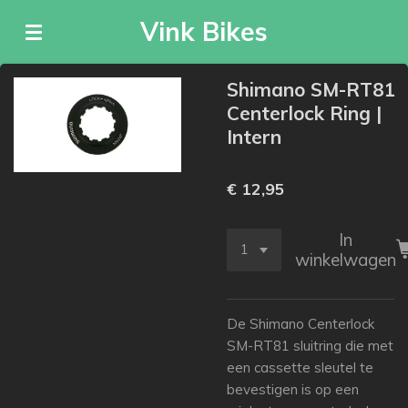
Ga
Vink Bikes
direct
naar
de
Shimano SM-RT81
hoofdinhoud
Centerlock Ring |
Intern
€ 12,95
In
winkelwagen
De Shimano Centerlock
SM-RT81 sluitring die met
een cassette sleutel te
bevestigen is op een