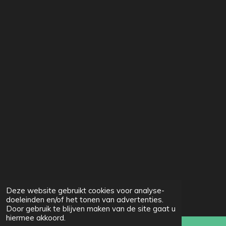
s
t
e
r
r
e
n
Deze website gebruikt cookies voor analyse-
doeleinden en/of het tonen van advertenties.
Door gebruik te blijven maken van de site gaat u
hiermee akkoord.