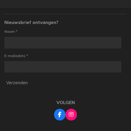
Nieuwsbrief ontvangen?
Naam *
E-mailadres *
Verzenden
VOLGEN
F
I
a
n
c
s