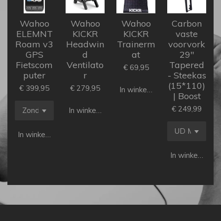
Wahoo
Wahoo
Wahoo
Carbon
ELEMNT
KICKR
KICKR
vaste
Roam v3
Headwin
Trainerm
voorvork
GPS
d
at
29"
Fietscom
Ventilato
Tapered
€ 69,95
puter
r
- Steekas
(15*110)
€ 399,95
€ 279,95
In winkelwagen
| Boost
€ 249,99
In winkelwagen
In winkelwagen
In winkelwage