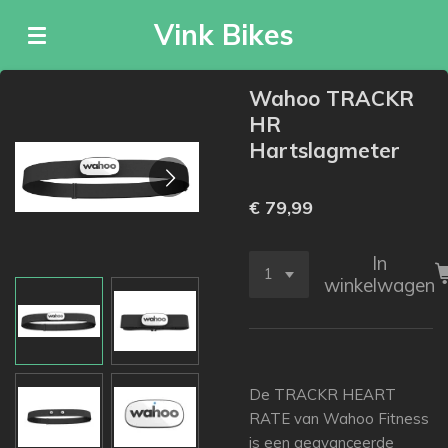
Ga
Vink Bikes
direct
naar
de
Wahoo TRACKR
hoofdinhoud
HR
Hartslagmeter
€ 79,99
In
winkelwagen
De TRACKR HEART
RATE van Wahoo Fitness
is een geavanceerde