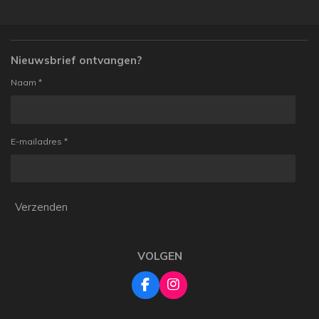
e
l
r
e
n
e
n
Nieuwsbrief ontvangen?
Naam *
E-mailadres *
Verzenden
VOLGEN
F
I
a
n
c
s