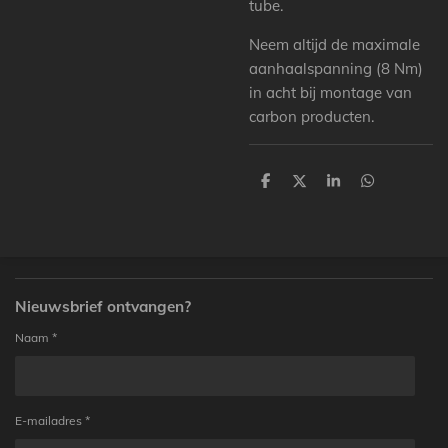
tube.
Neem altijd de maximale
aanhaalspanning (8 Nm)
in acht bij montage van
carbon producten.
D
D
S
D
e
e
h
e
l
e
a
l
e
l
r
e
n
e
n
Nieuwsbrief ontvangen?
Naam *
E-mailadres *