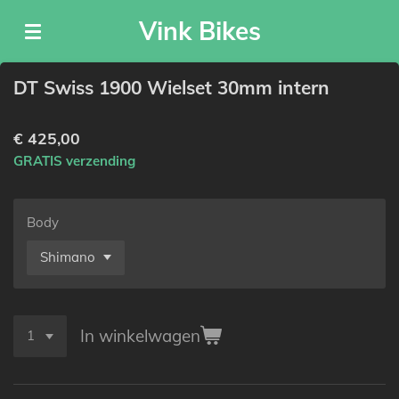
Ga
Vink Bikes
direct
naar
de
DT Swiss 1900 Wielset 30mm intern
hoofdinhoud
€ 425,00
GRATIS verzending
Body
In winkelwagen